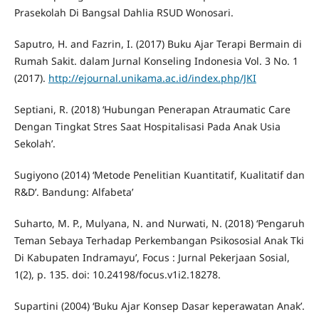
Prasekolah Di Bangsal Dahlia RSUD Wonosari.
Saputro, H. and Fazrin, I. (2017) Buku Ajar Terapi Bermain di
Rumah Sakit. dalam Jurnal Konseling Indonesia Vol. 3 No. 1
(2017).
http://ejournal.unikama.ac.id/index.php/JKI
Septiani, R. (2018) ‘Hubungan Penerapan Atraumatic Care
Dengan Tingkat Stres Saat Hospitalisasi Pada Anak Usia
Sekolah’.
Sugiyono (2014) ‘Metode Penelitian Kuantitatif, Kualitatif dan
R&D’. Bandung: Alfabeta’
Suharto, M. P., Mulyana, N. and Nurwati, N. (2018) ‘Pengaruh
Teman Sebaya Terhadap Perkembangan Psikososial Anak Tki
Di Kabupaten Indramayu’, Focus : Jurnal Pekerjaan Sosial,
1(2), p. 135. doi: 10.24198/focus.v1i2.18278.
Supartini (2004) ‘Buku Ajar Konsep Dasar keperawatan Anak’.