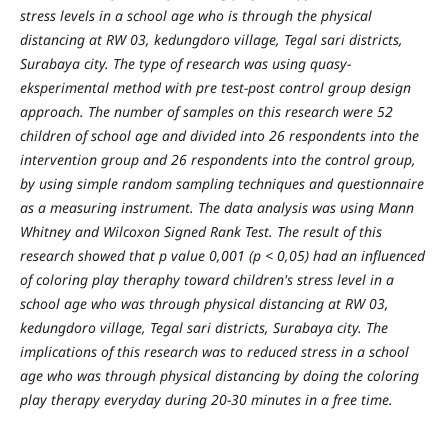
stress levels in a school age who is through the physical
distancing at RW 03, kedungdoro
village
, Tegal sari
districts
,
Surabaya city.
The
type
of research w
as
us
ing
quasy-
eksperimental
method with
pre test-post control group design
approach.
The
number of samples on this r
esearc
h
were
52
children of school age
and
divided into 26 respondents in
to the
interven
tion group
and 26 respondents in
to the control
group,
by u
sing simple random sampling
techniques
and questionnaire
as a
measuring instrument. The data analysis
was using
Mann
Whitney and Wilco
x
on Signed Rank Test
.
The result of this
research show
ed
that p value
0,001
(
p <
0
,
0
5
)
had an influenced
of coloring play theraphy toward
children's stress
level
in a
school age who
was
through physical distancing at RW 03,
kedungdoro
village
, Tegal sari
districts
, Surabaya city.
The
implications of this research
was
to
reduced
stress
i
n
a
school
age who
was
through
physical distancing
by doing the
coloring
play
therapy everyday during 20-30 minutes in a free time.