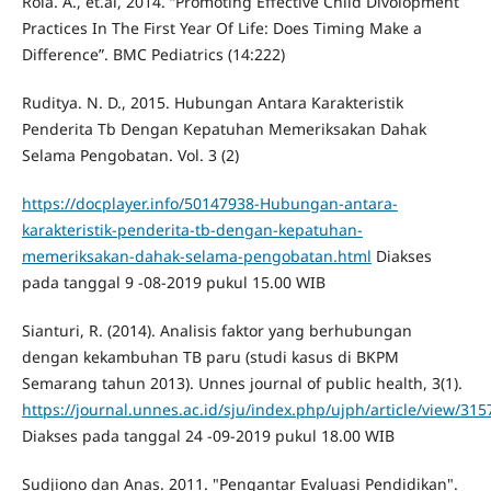
Roia. A., et.al, 2014. “Promoting Effective Child Divolopment
Practices In The First Year Of Life: Does Timing Make a
Difference”. BMC Pediatrics (14:222)
Ruditya. N. D., 2015. Hubungan Antara Karakteristik
Penderita Tb Dengan Kepatuhan Memeriksakan Dahak
Selama Pengobatan. Vol. 3 (2)
https://docplayer.info/50147938-Hubungan-antara-
karakteristik-penderita-tb-dengan-kepatuhan-
memeriksakan-dahak-selama-pengobatan.html
Diakses
pada tanggal 9 -08-2019 pukul 15.00 WIB
Sianturi, R. (2014). Analisis faktor yang berhubungan
dengan kekambuhan TB paru (studi kasus di BKPM
Semarang tahun 2013). Unnes journal of public health, 3(1).
https://journal.unnes.ac.id/sju/index.php/ujph/article/view/315
Diakses pada tanggal 24 -09-2019 pukul 18.00 WIB
Sudjiono dan Anas. 2011. "Pengantar Evaluasi Pendidikan".