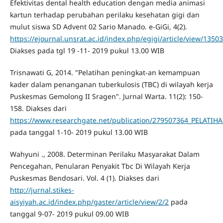
Efektivitas dental health education dengan media animasi
kartun terhadap perubahan perilaku kesehatan gigi dan
mulut siswa SD Advent 02 Sario Manado. e-GiGi, 4(2).
https://ejournal.unsrat.ac.id/index.php/egigi/article/view/1350
Diakses pada tgl 19 -11- 2019 pukul 13.00 WIB
Trisnawati G, 2014. "Pelatihan peningkat-an kemampuan
kader dalam penanganan tuberkulosis (TBC) di wilayah kerja
Puskesmas Gemolong II Sragen". Jurnal Warta. 11(2): 150-
158. Diakses dari
https://www.researchgate.net/publication/279507364_P
pada tanggal 1-10- 2019 pukul 13.00 WIB
Wahyuni ., 2008. Determinan Perilaku Masyarakat Dalam
Pencegahan, Penularan Penyakit Tbc Di Wilayah Kerja
Puskesmas Bendosari. Vol. 4 (1). Diakses dari
http://jurnal.stikes-
aisyiyah.ac.id/index.php/gaster/article/view/2/2
pada
tanggal 9-07- 2019 pukul 09.00 WIB