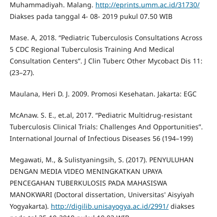
Muhammadiyah. Malang.
http://eprints.umm.ac.id/31730/
Diakses pada tanggal 4- 08- 2019 pukul 07.50 WIB
Mase. A, 2018. “Pediatric Tuberculosis Consultations Across
5 CDC Regional Tuberculosis Training And Medical
Consultation Centers”. J Clin Tuberc Other Mycobact Dis 11:
(23–27).
Maulana, Heri D. J. 2009. Promosi Kesehatan. Jakarta: EGC
McAnaw. S. E., et.al, 2017. “Pediatric Multidrug-resistant
Tuberculosis Clinical Trials: Challenges And Opportunities”.
International Journal of Infectious Diseases 56 (194–199)
Megawati, M., & Sulistyaningsih, S. (2017). PENYULUHAN
DENGAN MEDIA VIDEO MENINGKATKAN UPAYA
PENCEGAHAN TUBERKULOSIS PADA MAHASISWA
MANOKWARI (Doctoral dissertation, Universitas' Aisyiyah
Yogyakarta).
http://digilib.unisayogya.ac.id/2991/
diakses