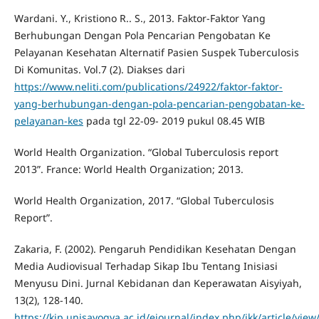
Wardani. Y., Kristiono R.. S., 2013. Faktor-Faktor Yang
Berhubungan Dengan Pola Pencarian Pengobatan Ke
Pelayanan Kesehatan Alternatif Pasien Suspek Tuberculosis
Di Komunitas. Vol.7 (2). Diakses dari
https://www.neliti.com/publications/24922/faktor-faktor-
yang-berhubungan-dengan-pola-pencarian-pengobatan-ke-
pelayanan-kes
pada tgl 22-09- 2019 pukul 08.45 WIB
World Health Organization. “Global Tuberculosis report
2013”. France: World Health Organization; 2013.
World Health Organization, 2017. “Global Tuberculosis
Report”.
Zakaria, F. (2002). Pengaruh Pendidikan Kesehatan Dengan
Media Audiovisual Terhadap Sikap Ibu Tentang Inisiasi
Menyusu Dini. Jurnal Kebidanan dan Keperawatan Aisyiyah,
13(2), 128-140.
https://kip.unisayogya.ac.id/ejournal/index.php/jkk/article/vie