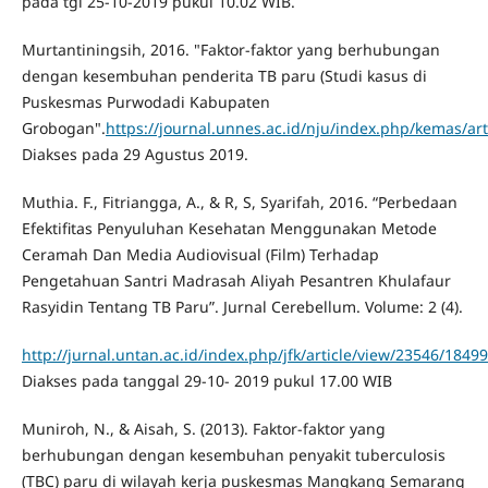
pada tgl 25-10-2019 pukul 10.02 WIB.
Murtantiningsih, 2016. "Faktor-faktor yang berhubungan
dengan kesembuhan penderita TB paru (Studi kasus di
Puskesmas Purwodadi Kabupaten
Grobogan".
https://journal.unnes.ac.id/nju/index.php/kemas/ar
Diakses pada 29 Agustus 2019.
Muthia. F., Fitriangga, A., & R, S, Syarifah, 2016. “Perbedaan
Efektifitas Penyuluhan Kesehatan Menggunakan Metode
Ceramah Dan Media Audiovisual (Film) Terhadap
Pengetahuan Santri Madrasah Aliyah Pesantren Khulafaur
Rasyidin Tentang TB Paru”. Jurnal Cerebellum. Volume: 2 (4).
http://jurnal.untan.ac.id/index.php/jfk/article/view/23546/18499
Diakses pada tanggal 29-10- 2019 pukul 17.00 WIB
Muniroh, N., & Aisah, S. (2013). Faktor-faktor yang
berhubungan dengan kesembuhan penyakit tuberculosis
(TBC) paru di wilayah kerja puskesmas Mangkang Semarang