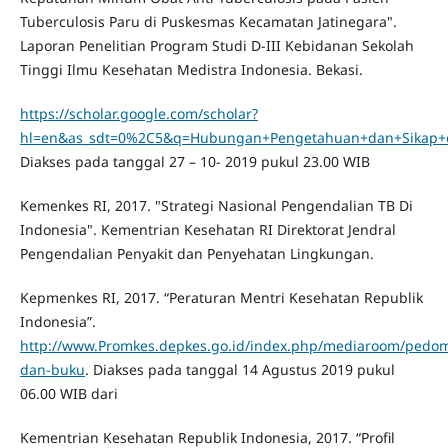
Tuberculosis Paru di Puskesmas Kecamatan Jatinegara".
Laporan Penelitian Program Studi D-III Kebidanan Sekolah
Tinggi Ilmu Kesehatan Medistra Indonesia. Bekasi.
https://scholar.google.com/scholar?
hl=en&as_sdt=0%2C5&q=Hubungan+Pengetahuan+dan+Sikap+d
Diakses pada tanggal 27 – 10- 2019 pukul 23.00 WIB
Kemenkes RI, 2017. "Strategi Nasional Pengendalian TB Di
Indonesia". Kementrian Kesehatan RI Direktorat Jendral
Pengendalian Penyakit dan Penyehatan Lingkungan.
Kepmenkes RI, 2017. “Peraturan Mentri Kesehatan Republik
Indonesia”.
http://www.Promkes.depkes.go.id/index.php/mediaroom/pedo
dan-buku
. Diakses pada tanggal 14 Agustus 2019 pukul
06.00 WIB dari
Kementrian Kesehatan Republik Indonesia, 2017. “Profil