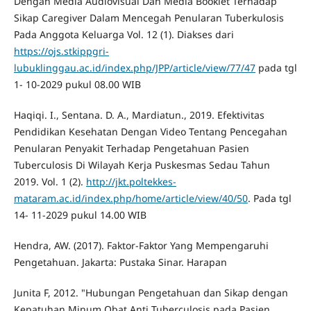
Dengan Media Audiovisual Dan Media Booklet Terhadap
Sikap Caregiver Dalam Mencegah Penularan Tuberkulosis
Pada Anggota Keluarga Vol. 12 (1). Diakses dari
https://ojs.stkippgri-
lubuklinggau.ac.id/index.php/JPP/article/view/77/47
pada tgl
1- 10-2029 pukul 08.00 WIB
Haqiqi. I., Sentana. D. A., Mardiatun., 2019. Efektivitas
Pendidikan Kesehatan Dengan Video Tentang Pencegahan
Penularan Penyakit Terhadap Pengetahuan Pasien
Tuberculosis Di Wilayah Kerja Puskesmas Sedau Tahun
2019. Vol. 1 (2).
http://jkt.poltekkes-
mataram.ac.id/index.php/home/article/view/40/50
. Pada tgl
14- 11-2029 pukul 14.00 WIB
Hendra, AW. (2017). Faktor-Faktor Yang Mempengaruhi
Pengetahuan. Jakarta: Pustaka Sinar. Harapan
Junita F, 2012. "Hubungan Pengetahuan dan Sikap dengan
Kepatuhan Minum Obat Anti Tuberculosis pada Pasien