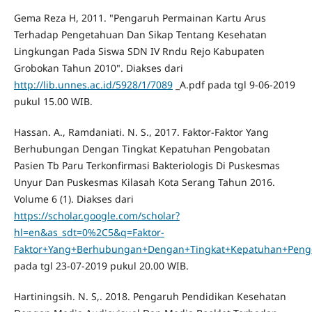
Gema Reza H, 2011. "Pengaruh Permainan Kartu Arus
Terhadap Pengetahuan Dan Sikap Tentang Kesehatan
Lingkungan Pada Siswa SDN IV Rndu Rejo Kabupaten
Grobokan Tahun 2010". Diakses dari
http://lib.unnes.ac.id/5928/1/7089
_A.pdf pada tgl 9-06-2019
pukul 15.00 WIB.
Hassan. A., Ramdaniati. N. S., 2017. Faktor-Faktor Yang
Berhubungan Dengan Tingkat Kepatuhan Pengobatan
Pasien Tb Paru Terkonfirmasi Bakteriologis Di Puskesmas
Unyur Dan Puskesmas Kilasah Kota Serang Tahun 2016.
Volume 6 (1). Diakses dari
https://scholar.google.com/scholar?
hl=en&as_sdt=0%2C5&q=Faktor-
Faktor+Yang+Berhubungan+Dengan+Tingkat+Kepatuhan+Pengo
pada tgl 23-07-2019 pukul 20.00 WIB.
Hartiningsih. N. S,. 2018. Pengaruh Pendidikan Kesehatan