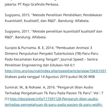
Jakarta: PT Raja Grafindo Perkasa.
Sugiyono, 2015. "Metode Penelitian Pendidikan; Pendekatan
Kuantitatif, Kualitatif, dan R&D". Bandung: Alfabeta.
Sugiyono, 2011. "Metode penelitian kuantitatif kualitatif dan
R&D". Bandung: Alfabeta.
Sucipto & Purnama. B. E, 2014. “Pembuatan Animasi 3
Dimensi Penyuluhan Penyakit Tuberkulosis (TB) Paru-Paru
Pada Kecamatan Karang Tengah”. Journal Speed – Sentra
Penelitian Engineering dan Edukasi–Vol 6:1
http://ijns.org/journal/index.php/speed/article/view/1043/1031
Diakses pada tanggal 14 Agustus 2019 pukul 06.00 WIB
Sumirat. W., & Nohawi. A, 2016. “Pengaruh Iklan Audio
Terhadap Pengetahuan Tb Paru Pada Pasien Tb Paru”. Vol : 7
(1)
http://docplayer.info/117391128-Pengaruh-iklan-audio-
terhadap-pengetahuan-tb-paru-pada-pasien-tb-paru-widhi-