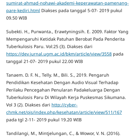
sumirat-ahmad-nohawi-akademi-keperawatan-pamenang-
pare-kediri.html
Diakses pada tanggal 5-07- 2019 pukul
09.50 WIB
Subekti. H., Purwanta., Erawtyningsih. E. 2009. Faktor Yang
Mempengaruhi Ketidak Patuhan Berobat Pada Penderita
Tuberkulosis Paru. Vol:25 (3). Diakses dari
https://dev.jurnal.ugm.ac.id/bkm/article/view/3558
pada
tanggal 21-07- 2019 pukul 22.00 WIB
Tanaem. D. F. N., Telly. M., Bili. S., 2019. Pengaruh
Pendidikan Kesehatan Dengan Audio Visual Terhadap
Perilaku Pencegahan Penularan Padakeluarga Dengan
Tuberkulosis Paru Di Wilayah Kerja Puskesmas Sikumana.
Vol 3 (2). Diakses dari
http://cyber-
chmk.net/ojs/index.php/kesehatan/article/view/511/167
pada tgl 2-11- 2019 pukul 19.20 WIB
Tandilangi, M., Mintjelungan, C., & Wowor, V. N. (2016).