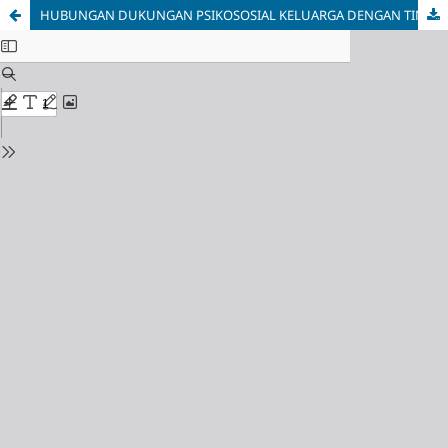
HUBUNGAN DUKUNGAN PSIKOSOSIAL KELUARGA DENGAN TINGKAT STRES PASIEN HIV/AIDS