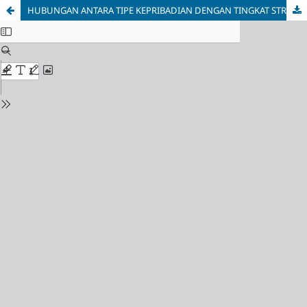
HUBUNGAN ANTARA TIPE KEPRIBADIAN DENGAN TINGKAT STRES PADA MAHASISWA PROFESI NERS