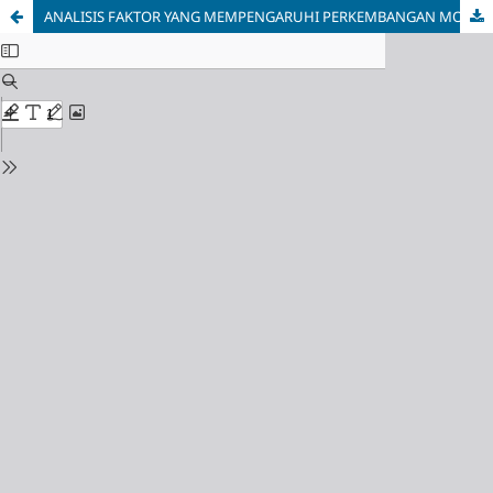
ANALISIS FAKTOR YANG MEMPENGARUHI PERKEMBANGAN MOTORIK HALUS PADA ANAK USIA PRASEKOLAH DI TK RA DIPONEGORO DESA NGAJUM KABUPATEN MALANG